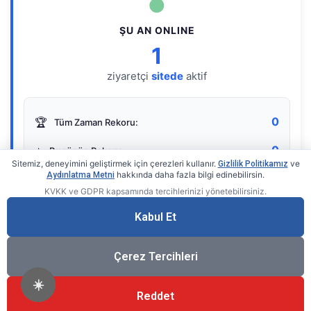
●
ŞU AN ONLINE
1
ziyaretçi
sitede
aktif
0
🏆
Tüm Zaman Rekoru:
0
⭐
Bugünün Rekoru:
Sitemiz, deneyimini geliştirmek için çerezleri kullanır.
ve
Gizlilik Politikamız
hakkında daha fazla bilgi edinebilirsin.
Aydınlatma Metni
KVKK ve GDPR kapsamında tercihlerinizi yönetebilirsiniz.
Live Online Counter
• by KerimUsta
Gerçek zamanlı sayaç
Kabul Et
Çerez Tercihleri
☀️
Reddet
®
© 2026 KerimUsta
Tüm Hakları Saklıdır.