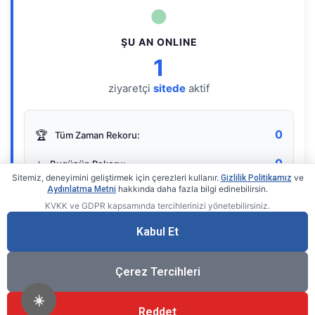
●
ŞU AN ONLINE
1
ziyaretçi
sitede
aktif
0
🏆
Tüm Zaman Rekoru:
0
⭐
Bugünün Rekoru:
Sitemiz, deneyimini geliştirmek için çerezleri kullanır.
ve
Gizlilik Politikamız
hakkında daha fazla bilgi edinebilirsin.
Aydınlatma Metni
KVKK ve GDPR kapsamında tercihlerinizi yönetebilirsiniz.
Live Online Counter
• by KerimUsta
Gerçek zamanlı sayaç
Kabul Et
Çerez Tercihleri
☀️
Reddet