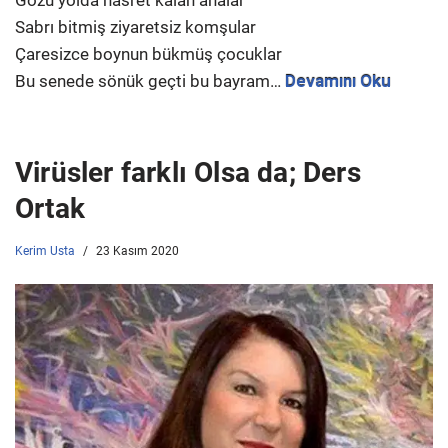
Gözü yolda hasret kalan analar
Sabrı bitmiş ziyaretsiz komşular
Çaresizce boynun bükmüş çocuklar
Bu senede sönük geçti bu bayram…
Devamını Oku
Virüsler farklı Olsa da; Ders
Ortak
Kerim Usta
23 Kasım 2020