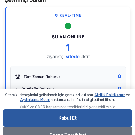
🔄 REAL-TIME
●
ŞU AN ONLINE
1
ziyaretçi
sitede
aktif
0
🏆
Tüm Zaman Rekoru:
0
⭐
Bugünün Rekoru:
Sitemiz, deneyimini geliştirmek için çerezleri kullanır.
ve
Gizlilik Politikamız
hakkında daha fazla bilgi edinebilirsin.
Aydınlatma Metni
KVKK ve GDPR kapsamında tercihlerinizi yönetebilirsiniz.
Live Online Counter
• by KerimUsta
Gerçek zamanlı sayaç
Kabul Et