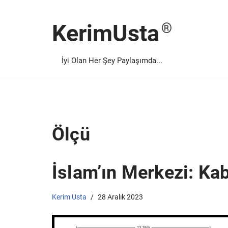
KerimUsta
İçeriğe
geç
İyi Olan Her Şey Paylaşımda...
Ölçü
İslam’ın Merkezi: Kab
Kerim Usta
28 Aralık 2023