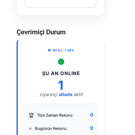
Çevrimiçi Durum
🔄 REAL-TIME
●
ŞU AN ONLINE
1
ziyaretçi
sitede
aktif
0
🏆
Tüm Zaman Rekoru:
0
⭐
Bugünün Rekoru: