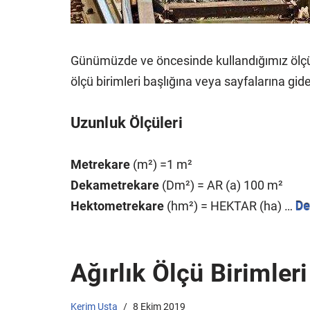
Günümüzde ve öncesinde kullandığımız ölçü bi
ölçü birimleri başlığına veya sayfalarına gider
Uzunluk Ölçüleri
Metrekare
(m²) =1 m²
Dekametrekare
(Dm²) = AR (a) 100 m²
Hektometrekare
(hm²) = HEKTAR (ha) …
De
Ağırlık Ölçü Birimler
Kerim Usta
8 Ekim 2019