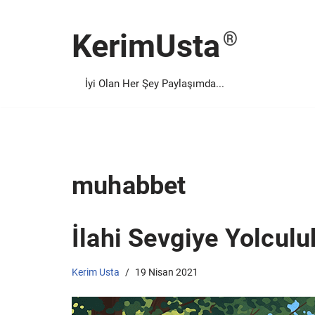
KerimUsta
İçeriğe
geç
İyi Olan Her Şey Paylaşımda...
muhabbet
İlahi Sevgiye Yolcul
Kerim Usta
19 Nisan 2021