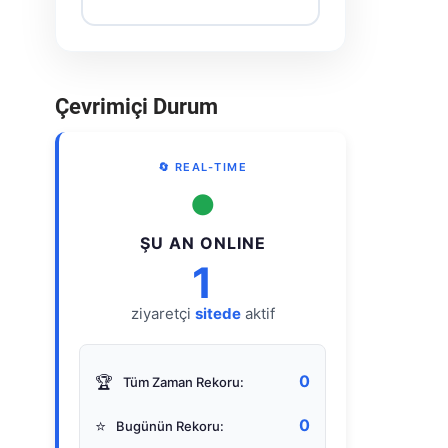
Çevrimiçi Durum
🔄 REAL-TIME
●
ŞU AN ONLINE
1
ziyaretçi
sitede
aktif
0
🏆
Tüm Zaman Rekoru:
0
⭐
Bugünün Rekoru: