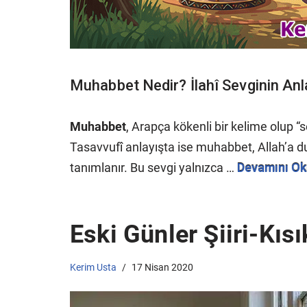
Muhabbet Nedir? İlahî Sevginin An
Muhabbet
, Arapça kökenli bir kelime olup “s
Tasavvufî anlayışta ise muhabbet, Allah’a du
tanımlanır. Bu sevgi yalnızca …
Devamını Ok
Eski Günler Şiiri-Kısı
Kerim Usta
17 Nisan 2020