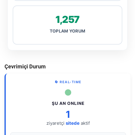
1,257
TOPLAM YORUM
Çevrimiçi Durum
🔄 REAL-TIME
●
ŞU AN ONLINE
1
ziyaretçi
sitede
aktif