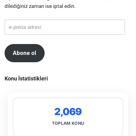
dilediğiniz zaman ise iptal edin.
Abone ol
Konu İstatistikleri
2,069
TOPLAM KONU