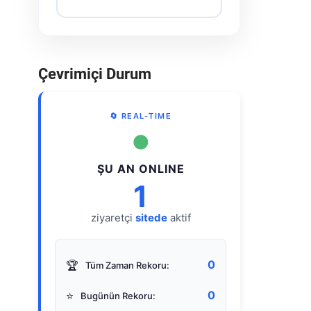
Çevrimiçi Durum
🔄 REAL-TIME
●
ŞU AN ONLINE
1
ziyaretçi
sitede
aktif
0
🏆
Tüm Zaman Rekoru:
0
⭐
Bugünün Rekoru: