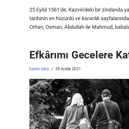
25 Eylül 1561’de, Kazvin’deki bir zindanda y
tarihinin en hüzünlü ve karanlık sayfalarınd
Orhan, Osman, Abdullah ile Mahmud, babal
Efkârımı Gecelere Ka
Kerim Usta
29 Aralık 2021