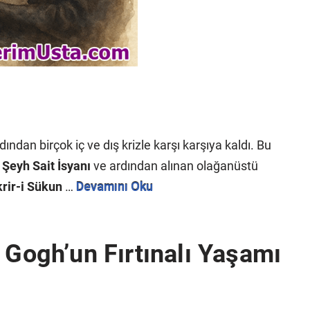
dan birçok iç ve dış krizle karşı karşıya kaldı. Bu
n
Şeyh Sait İsyanı
ve ardından alınan olağanüstü
rir-i Sükun
…
Devamını Oku
 Gogh’un Fırtınalı Yaşamı