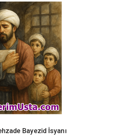
Şehzade Bayezid İsyanı