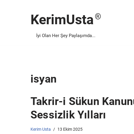
KerimUsta
İçeriğe
geç
İyi Olan Her Şey Paylaşımda...
isyan
Takrir-i Sükun Kanun
Sessizlik Yılları
Kerim Usta
13 Ekim 2025