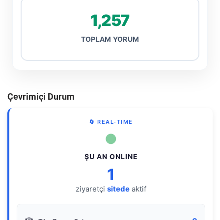
1,257
TOPLAM YORUM
Çevrimiçi Durum
🔄 REAL-TIME
●
ŞU AN ONLINE
1
ziyaretçi
sitede
aktif