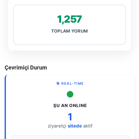
1,257
TOPLAM YORUM
Çevrimiçi Durum
🔄 REAL-TIME
●
ŞU AN ONLINE
1
ziyaretçi
sitede
aktif