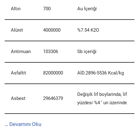
Altın
700
Au İçeriği
Alünit
4000000
%7.54 K2O
Antimuan
103306
Sb içeriği
Asfaltit
82000000
AİD.2896-5536 Kcal/kg
Değişik lif boylarinda, lif
Asbest
29646379
yüzdesi %4 ‘ un üzerinde
…
Devamını Oku