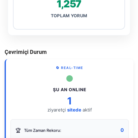
1,257
TOPLAM YORUM
Çevrimiçi Durum
🔄 REAL-TIME
●
ŞU AN ONLINE
1
ziyaretçi
sitede
aktif
0
🏆
Tüm Zaman Rekoru: