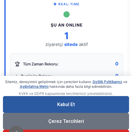
🔄 REAL-TIME
●
ŞU AN ONLINE
1
ziyaretçi
sitede
aktif
0
🏆
Tüm Zaman Rekoru:
0
⭐
Bugünün Rekoru:
Sitemiz, deneyimini geliştirmek için çerezleri kullanır.
ve
Gizlilik Politikamız
hakkında daha fazla bilgi edinebilirsin.
Aydınlatma Metni
KVKK ve GDPR kapsamında tercihlerinizi yönetebilirsiniz.
Live Online Counter
• by KerimUsta
Gerçek zamanlı sayaç
Kabul Et
Çerez Tercihleri