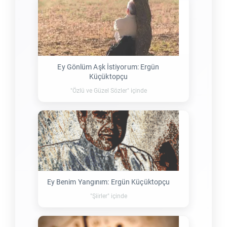
Ey Gönlüm Aşk İstiyorum: Ergün
Küçüktopçu
"Özlü ve Güzel Sözler" içinde
Ey Benim Yangınım: Ergün Küçüktopçu
"Şiirler" içinde