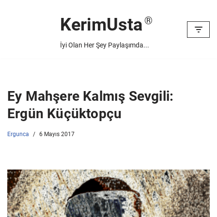
KerimUsta
İçeriğe
geç
İyi Olan Her Şey Paylaşımda...
Ey Mahşere Kalmış Sevgili:
Ergün Küçüktopçu
Ergunca
6 Mayıs 2017