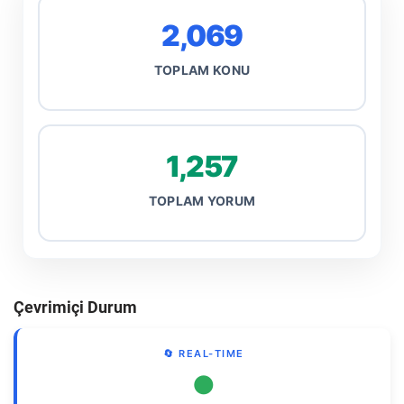
2,069
TOPLAM KONU
1,257
TOPLAM YORUM
Çevrimiçi Durum
🔄 REAL-TIME
●