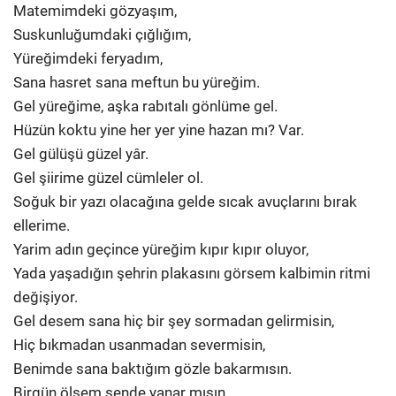
Matemimdeki gözyaşım,
Suskunluğumdaki çığlığım,
Yüreğimdeki feryadım,
Sana hasret sana meftun bu yüreğim.
Gel yüreğime, aşka rabıtalı gönlüme gel.
Hüzün koktu yine her yer yine hazan mı? Var.
Gel gülüşü güzel yâr.
Gel şiirime güzel cümleler ol.
Soğuk bir yazı olacağına gelde sıcak avuçlarını bırak
ellerime.
Yarim adın geçince yüreğim kıpır kıpır oluyor,
Yada yaşadığın şehrin plakasını görsem kalbimin ritmi
değişiyor.
Gel desem sana hiç bir şey sormadan gelirmisin,
Hiç bıkmadan usanmadan severmisin,
Benimde sana baktığım gözle bakarmısın.
Birgün ölsem sende yanar mısın.