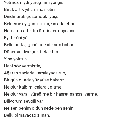
Yetmezmiydi yüreğimin yangısı,
Bırak artık yılların hasretini,
Dindir artık gözümdeki yaşı.
Bekleme ey gönül bu aşkın adaletini,
Harcama artık bu ömür sermayesini.
Ey derûnî yâr…
Belki bir kış günü belkide son bahar
Dönersin diye çok bekledim.
Yine yoktun,
Hani söz vermiştin,
Ağaran saçlarla karşılayacaktın,
Bir gün olurda yüz yüze bakarız
Ne olur kalbimi çalarak gitme,
Ne olur yaralı yüreğime bir hasret sancısı verme,
Biliyorum sevgili yâr
Ne sen benim oldun nede ben senin,
Belki olmayacağız İnan.