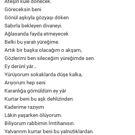
Ateşin küle dönecek.
Göreceksin beni
Gönül aşkıyla gözyaşı döken
Sabırla bekleyen divaneyi.
Ağlasanda fayda etmeyecek
Belki bu yaralı yüreğime.
Artık bir başka olacağım o akşam,
Gözlerimi ben sileceğim yüreğimde sen.
Ey derûnî yâr…
Yürüyorum sokaklarda düşe kalka,
Arıyorum hep seni
Karanlığa gömüldüm ey yâr
Kurtar beni bu aşk dehlizinden.
Kaderime razıyım
Lâkin yaşarken ölüyorum.
Biliyorum rabbimin İmtihanısın.
Yalvarırım kurtar beni bu yalnızlıklardan.