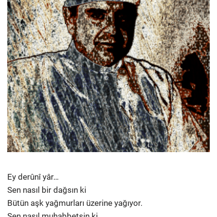
Ey derûnî yâr…
Sen nasıl bir dağsın ki
Bütün aşk yağmurları üzerine yağıyor.
Sen nasıl muhabbetsin ki