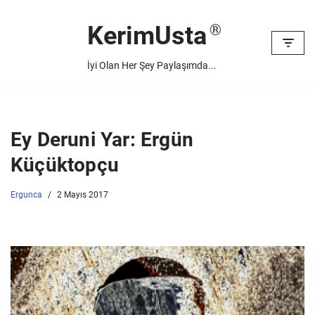
KerimUsta
İçeriğe
geç
İyi Olan Her Şey Paylaşımda...
Ey Deruni Yar: Ergün
Küçüktopçu
Ergunca
2 Mayıs 2017