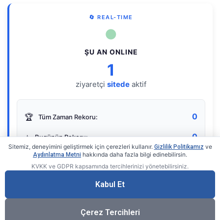
🔄 REAL-TIME
●
ŞU AN ONLINE
1
ziyaretçi
sitede
aktif
0
🏆
Tüm Zaman Rekoru:
0
⭐
Bugünün Rekoru:
Sitemiz, deneyimini geliştirmek için çerezleri kullanır.
ve
Gizlilik Politikamız
hakkında daha fazla bilgi edinebilirsin.
Aydınlatma Metni
KVKK ve GDPR kapsamında tercihlerinizi yönetebilirsiniz.
Live Online Counter
• by KerimUsta
Gerçek zamanlı sayaç
Kabul Et
Çerez Tercihleri