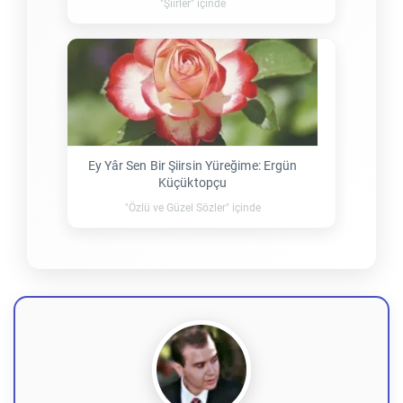
"Şiirler" içinde
Ey Yâr Sen Bir Şiirsin Yüreğime: Ergün
Küçüktopçu
"Özlü ve Güzel Sözler" içinde