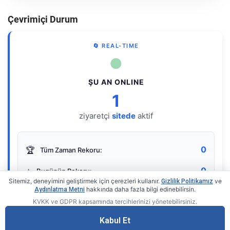
Çevrimiçi Durum
🔄 REAL-TIME
●
ŞU AN ONLINE
1
ziyaretçi
sitede
aktif
0
🏆
Tüm Zaman Rekoru:
0
⭐
Bugünün Rekoru:
Sitemiz, deneyimini geliştirmek için çerezleri kullanır.
ve
Gizlilik Politikamız
hakkında daha fazla bilgi edinebilirsin.
Aydınlatma Metni
KVKK ve GDPR kapsamında tercihlerinizi yönetebilirsiniz.
Live Online Counter
• by KerimUsta
Gerçek zamanlı sayaç
Kabul Et