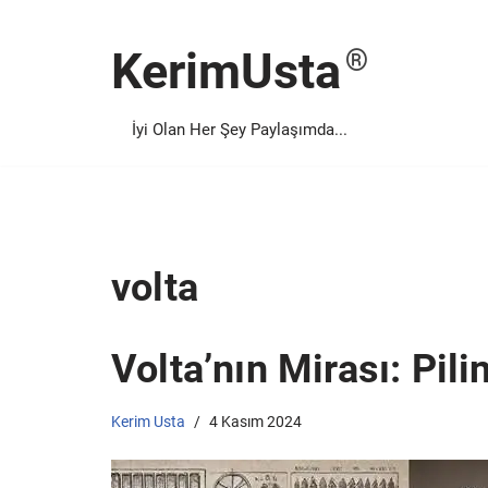
KerimUsta
İçeriğe
geç
İyi Olan Her Şey Paylaşımda...
volta
Volta’nın Mirası: Pili
Kerim Usta
4 Kasım 2024