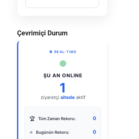
Çevrimiçi Durum
🔄 REAL-TIME
●
ŞU AN ONLINE
1
ziyaretçi
sitede
aktif
0
🏆
Tüm Zaman Rekoru:
0
⭐
Bugünün Rekoru: