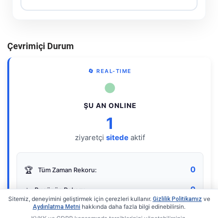
Çevrimiçi Durum
🔄 REAL-TIME
●
ŞU AN ONLINE
1
ziyaretçi
sitede
aktif
0
🏆
Tüm Zaman Rekoru:
0
⭐
Bugünün Rekoru:
Sitemiz, deneyimini geliştirmek için çerezleri kullanır.
ve
Gizlilik Politikamız
hakkında daha fazla bilgi edinebilirsin.
Aydınlatma Metni