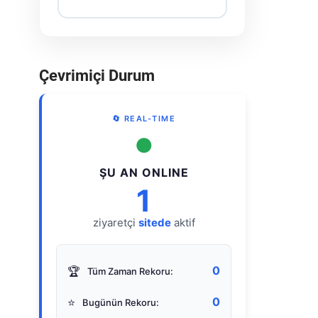
Çevrimiçi Durum
🔄 REAL-TIME
●
ŞU AN ONLINE
1
ziyaretçi
sitede
aktif
0
🏆
Tüm Zaman Rekoru:
0
⭐
Bugünün Rekoru: