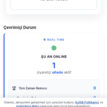
Çevrimiçi Durum
🔄 REAL-TIME
●
ŞU AN ONLINE
1
ziyaretçi
sitede
aktif
0
🏆
Tüm Zaman Rekoru:
0
⭐
Bugünün Rekoru:
Sitemiz, deneyimini geliştirmek için çerezleri kullanır.
ve
Gizlilik Politikamız
hakkında daha fazla bilgi edinebilirsin.
Aydınlatma Metni