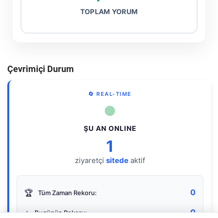
TOPLAM YORUM
Çevrimiçi Durum
🔄 REAL-TIME
●
ŞU AN ONLINE
1
ziyaretçi
sitede
aktif
0
🏆
Tüm Zaman Rekoru:
0
⭐
Bugünün Rekoru: