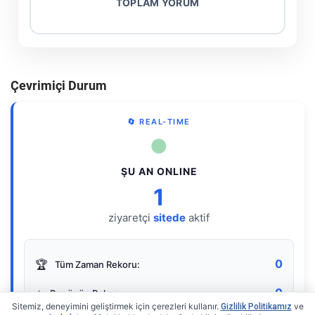
TOPLAM YORUM
Çevrimiçi Durum
🔄 REAL-TIME
●
ŞU AN ONLINE
1
ziyaretçi
sitede
aktif
0
🏆
Tüm Zaman Rekoru:
0
⭐
Bugünün Rekoru:
Sitemiz, deneyimini geliştirmek için çerezleri kullanır.
ve
Gizlilik Politikamız