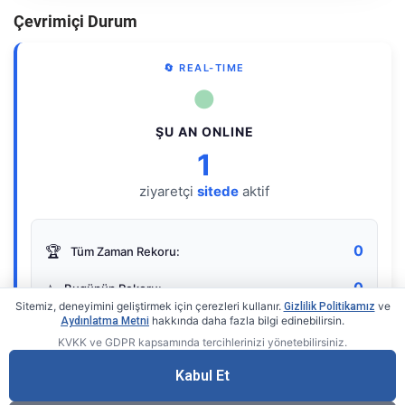
Çevrimiçi Durum
🔄 REAL-TIME
●
ŞU AN ONLINE
1
ziyaretçi
sitede
aktif
0
🏆
Tüm Zaman Rekoru:
0
⭐
Bugünün Rekoru:
Sitemiz, deneyimini geliştirmek için çerezleri kullanır.
ve
Gizlilik Politikamız
hakkında daha fazla bilgi edinebilirsin.
Aydınlatma Metni
KVKK ve GDPR kapsamında tercihlerinizi yönetebilirsiniz.
Live Online Counter
• by KerimUsta
Gerçek zamanlı sayaç
Kabul Et