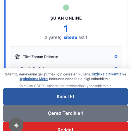
●
ŞU AN ONLINE
1
ziyaretçi
sitede
aktif
0
🏆
Tüm Zaman Rekoru:
0
⭐
Bugünün Rekoru:
Sitemiz, deneyimini geliştirmek için çerezleri kullanır.
ve
Gizlilik Politikamız
hakkında daha fazla bilgi edinebilirsin.
Aydınlatma Metni
KVKK ve GDPR kapsamında tercihlerinizi yönetebilirsiniz.
Live Online Counter
• by KerimUsta
Gerçek zamanlı sayaç
Kabul Et
Çerez Tercihleri
☀️
Reddet