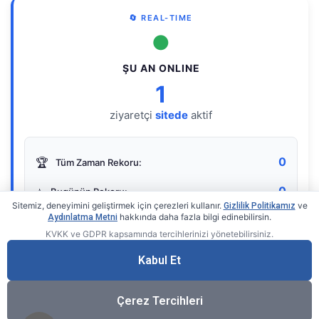
🔄 REAL-TIME
●
ŞU AN ONLINE
1
ziyaretçi
sitede
aktif
0
🏆
Tüm Zaman Rekoru:
0
⭐
Bugünün Rekoru:
Sitemiz, deneyimini geliştirmek için çerezleri kullanır.
ve
Gizlilik Politikamız
hakkında daha fazla bilgi edinebilirsin.
Aydınlatma Metni
KVKK ve GDPR kapsamında tercihlerinizi yönetebilirsiniz.
Live Online Counter
• by KerimUsta
Gerçek zamanlı sayaç
Kabul Et
Çerez Tercihleri