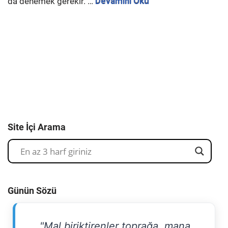
da denemek gerekir. …
Devamını Oku
Site İçi Arama
Günün Sözü
"Mal biriktirenler toprağa, mana