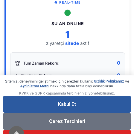
🔄 REAL-TIME
●
ŞU AN ONLINE
1
ziyaretçi
sitede
aktif
0
🏆
Tüm Zaman Rekoru:
0
⭐
Bugünün Rekoru:
Sitemiz, deneyimini geliştirmek için çerezleri kullanır.
ve
Gizlilik Politikamız
hakkında daha fazla bilgi edinebilirsin.
Aydınlatma Metni
KVKK ve GDPR kapsamında tercihlerinizi yönetebilirsiniz.
Live Online Counter
• by KerimUsta
Gerçek zamanlı sayaç
Kabul Et
Çerez Tercihleri
☀️