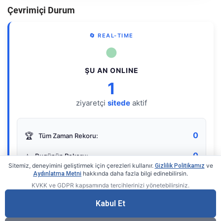
Çevrimiçi Durum
🔄 REAL-TIME
●
ŞU AN ONLINE
1
ziyaretçi
sitede
aktif
0
🏆
Tüm Zaman Rekoru:
0
⭐
Bugünün Rekoru:
Sitemiz, deneyimini geliştirmek için çerezleri kullanır.
ve
Gizlilik Politikamız
hakkında daha fazla bilgi edinebilirsin.
Aydınlatma Metni
KVKK ve GDPR kapsamında tercihlerinizi yönetebilirsiniz.
Live Online Counter
• by KerimUsta
Gerçek zamanlı sayaç
Kabul Et