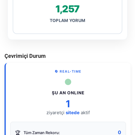
1,257
TOPLAM YORUM
Çevrimiçi Durum
🔄 REAL-TIME
●
ŞU AN ONLINE
1
ziyaretçi
sitede
aktif
0
🏆
Tüm Zaman Rekoru: