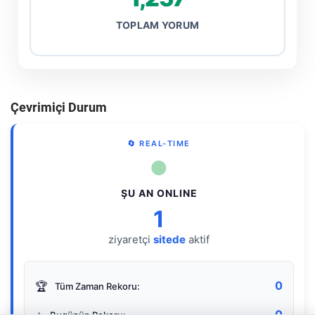
TOPLAM YORUM
Çevrimiçi Durum
🔄 REAL-TIME
●
ŞU AN ONLINE
1
ziyaretçi
sitede
aktif
0
🏆
Tüm Zaman Rekoru:
0