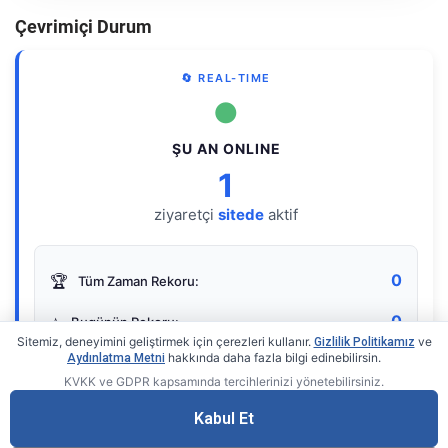
Çevrimiçi Durum
🔄 REAL-TIME
●
ŞU AN ONLINE
1
ziyaretçi
sitede
aktif
0
🏆
Tüm Zaman Rekoru:
0
⭐
Bugünün Rekoru:
Sitemiz, deneyimini geliştirmek için çerezleri kullanır.
ve
Gizlilik Politikamız
hakkında daha fazla bilgi edinebilirsin.
Aydınlatma Metni
KVKK ve GDPR kapsamında tercihlerinizi yönetebilirsiniz.
Live Online Counter
• by KerimUsta
Gerçek zamanlı sayaç
Kabul Et