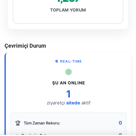
TOPLAM YORUM
Çevrimiçi Durum
🔄 REAL-TIME
●
ŞU AN ONLINE
1
ziyaretçi
sitede
aktif
0
🏆
Tüm Zaman Rekoru:
0
⭐
Bugünün Rekoru: