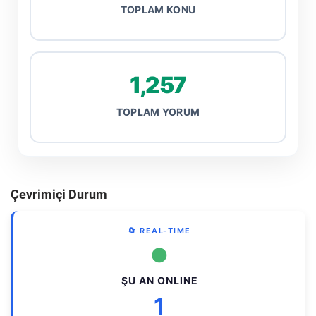
TOPLAM KONU
1,257
TOPLAM YORUM
Çevrimiçi Durum
🔄 REAL-TIME
●
ŞU AN ONLINE
1