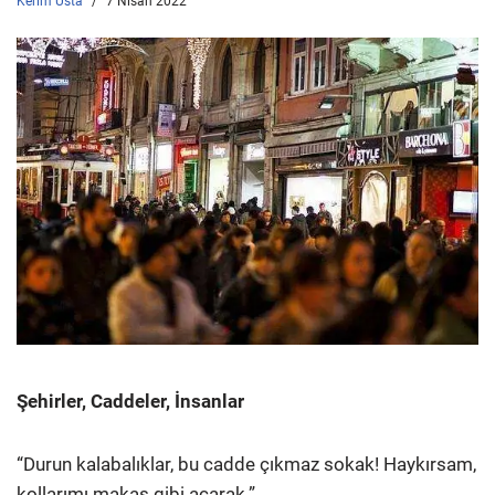
Kerim Usta
7 Nisan 2022
Şehirler, Caddeler, İnsanlar
“Durun kalabalıklar, bu cadde çıkmaz sokak! Haykırsam,
kollarımı makas gibi açarak.”