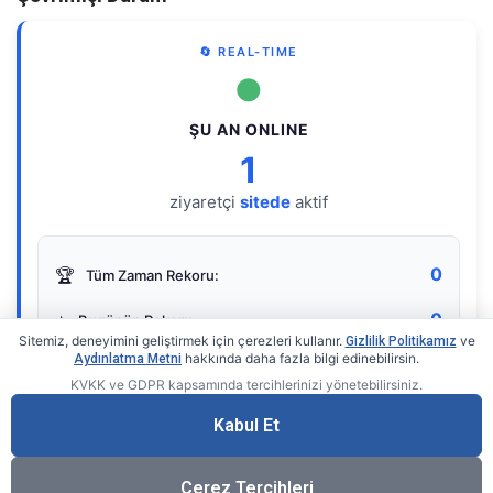
🔄 REAL-TIME
●
ŞU AN ONLINE
1
ziyaretçi
sitede
aktif
0
🏆
Tüm Zaman Rekoru:
0
⭐
Bugünün Rekoru:
Sitemiz, deneyimini geliştirmek için çerezleri kullanır.
ve
Gizlilik Politikamız
hakkında daha fazla bilgi edinebilirsin.
Aydınlatma Metni
KVKK ve GDPR kapsamında tercihlerinizi yönetebilirsiniz.
Live Online Counter
• by KerimUsta
Gerçek zamanlı sayaç
Kabul Et
Çerez Tercihleri