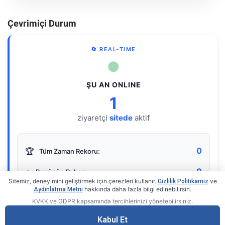
Çevrimiçi Durum
🔄 REAL-TIME
●
ŞU AN ONLINE
1
ziyaretçi
sitede
aktif
0
🏆
Tüm Zaman Rekoru:
0
⭐
Bugünün Rekoru:
Sitemiz, deneyimini geliştirmek için çerezleri kullanır.
ve
Gizlilik Politikamız
hakkında daha fazla bilgi edinebilirsin.
Aydınlatma Metni
KVKK ve GDPR kapsamında tercihlerinizi yönetebilirsiniz.
Live Online Counter
• by KerimUsta
Gerçek zamanlı sayaç
Kabul Et