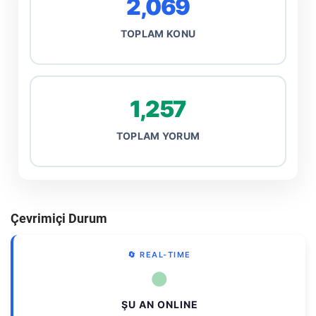
2,069
TOPLAM KONU
1,257
TOPLAM YORUM
Çevrimiçi Durum
🔄 REAL-TIME
●
ŞU AN ONLINE