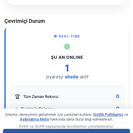
Çevrimiçi Durum
🔄 REAL-TIME
●
ŞU AN ONLINE
1
ziyaretçi
sitede
aktif
0
🏆
Tüm Zaman Rekoru:
0
⭐
Bugünün Rekoru:
Sitemiz, deneyimini geliştirmek için çerezleri kullanır.
ve
Gizlilik Politikamız
hakkında daha fazla bilgi edinebilirsin.
Aydınlatma Metni
KVKK ve GDPR kapsamında tercihlerinizi yönetebilirsiniz.
Live Online Counter
• by KerimUsta