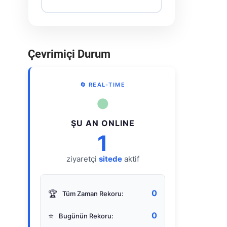
Çevrimiçi Durum
🔄 REAL-TIME
●
ŞU AN ONLINE
1
ziyaretçi
sitede
aktif
0
🏆
Tüm Zaman Rekoru:
0
⭐
Bugünün Rekoru: