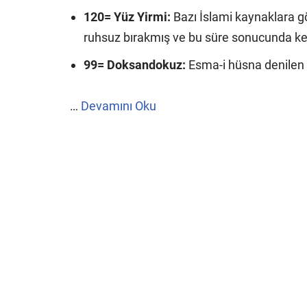
120= Yüz Yirmi:
Bazı İslami kaynaklara g
ruhsuz bırakmış ve bu süre sonucunda kend
99= Doksandokuz:
Esma-i hüsna denilen Al
…
Devamını Oku