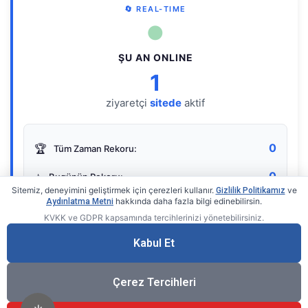
🔄 REAL-TIME
●
ŞU AN ONLINE
1
ziyaretçi
sitede
aktif
0
🏆
Tüm Zaman Rekoru:
0
⭐
Bugünün Rekoru:
Sitemiz, deneyimini geliştirmek için çerezleri kullanır.
ve
Gizlilik Politikamız
hakkında daha fazla bilgi edinebilirsin.
Aydınlatma Metni
KVKK ve GDPR kapsamında tercihlerinizi yönetebilirsiniz.
Live Online Counter
• by KerimUsta
Gerçek zamanlı sayaç
Kabul Et
Çerez Tercihleri