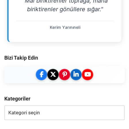
"Mal biriktirenler toprağa, mana
biriktirenler gönüllere sığar."
Kerim Yarınıneli
Bizi Takip Edin
Kategoriler