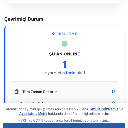
Çevrimiçi Durum
🔄 REAL-TIME
●
ŞU AN ONLINE
1
ziyaretçi
sitede
aktif
0
🏆
Tüm Zaman Rekoru:
0
⭐
Bugünün Rekoru:
Sitemiz, deneyimini geliştirmek için çerezleri kullanır.
ve
Gizlilik Politikamız
hakkında daha fazla bilgi edinebilirsin.
Aydınlatma Metni
KVKK ve GDPR kapsamında tercihlerinizi yönetebilirsiniz.
Live Online Counter
• by KerimUsta