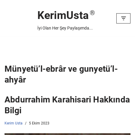
KerimUsta
İçeriğe
geç
İyi Olan Her Şey Paylaşımda...
Münyetü’l-ebrâr ve gunyetü’l-
ahyâr
Abdurrahim Karahisari Hakkında
Bilgi
Kerim Usta
5 Ekim 2023