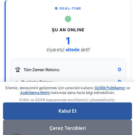
🔄 REAL-TIME
●
ŞU AN ONLINE
1
ziyaretçi
sitede
aktif
0
🏆
Tüm Zaman Rekoru:
0
⭐
Bugünün Rekoru:
Sitemiz, deneyimini geliştirmek için çerezleri kullanır.
ve
Gizlilik Politikamız
hakkında daha fazla bilgi edinebilirsin.
Aydınlatma Metni
KVKK ve GDPR kapsamında tercihlerinizi yönetebilirsiniz.
Live Online Counter
• by KerimUsta
Gerçek zamanlı sayaç
Kabul Et
Çerez Tercihleri