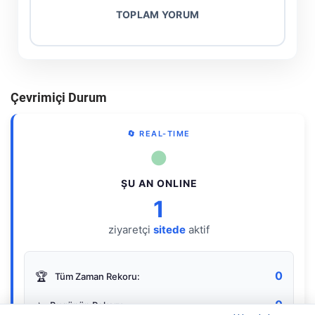
TOPLAM YORUM
Çevrimiçi Durum
🔄 REAL-TIME
●
ŞU AN ONLINE
1
ziyaretçi
sitede
aktif
0
🏆
Tüm Zaman Rekoru:
0
⭐
Bugünün Rekoru: