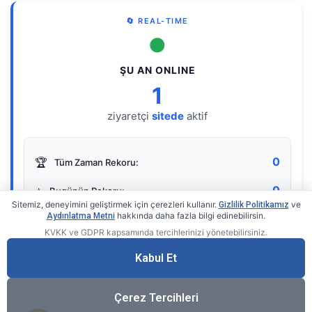
🔄 REAL-TIME
●
ŞU AN ONLINE
1
ziyaretçi
sitede
aktif
0
🏆
Tüm Zaman Rekoru:
0
⭐
Bugünün Rekoru:
Sitemiz, deneyimini geliştirmek için çerezleri kullanır.
ve
Gizlilik Politikamız
hakkında daha fazla bilgi edinebilirsin.
Aydınlatma Metni
KVKK ve GDPR kapsamında tercihlerinizi yönetebilirsiniz.
Live Online Counter
• by KerimUsta
Gerçek zamanlı sayaç
Kabul Et
Çerez Tercihleri