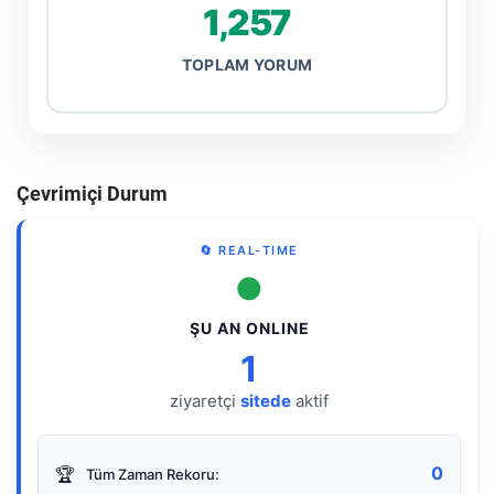
1,257
TOPLAM YORUM
Çevrimiçi Durum
🔄 REAL-TIME
●
ŞU AN ONLINE
1
ziyaretçi
sitede
aktif
0
🏆
Tüm Zaman Rekoru: