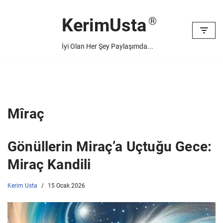
KerimUsta
İçeriğe
geç
İyi Olan Her Şey Paylaşımda...
Mîraç
Gönüllerin Miraç’a Uçtuğu Gece:
Miraç Kandili
Kerim Usta
15 Ocak 2026