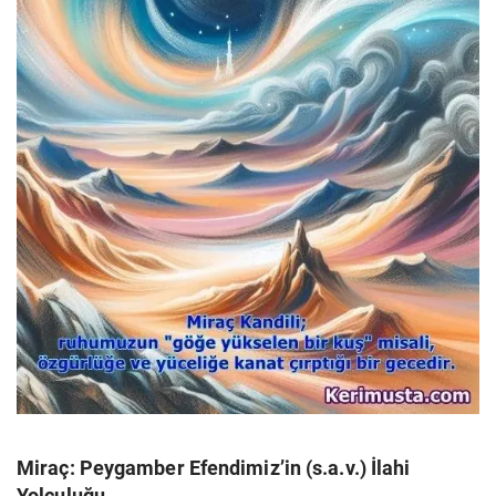
Miraç: Peygamber Efendimiz’in (s.a.v.) İlahi
Yolculuğu