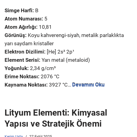
Simge Harfi:
B
Atom Numarası:
5
Atom Ağırlığı:
10,81
Görünüş:
Koyu kahverengi-siyah, metalik parlaklıkta
yarı saydam kristaller
Elektron Dizilimi:
[He] 2s² 2p¹
Element Serisi:
Yarı metal (metaloid)
Yoğunluk:
2,34 g/cm³
Erime Noktası:
2076 °C
Kaynama Noktası:
3927 °C…
Devamını Oku
Lityum Elementi: Kimyasal
Yapısı ve Stratejik Önemi
Kerim Usta
27 Eylül 2025