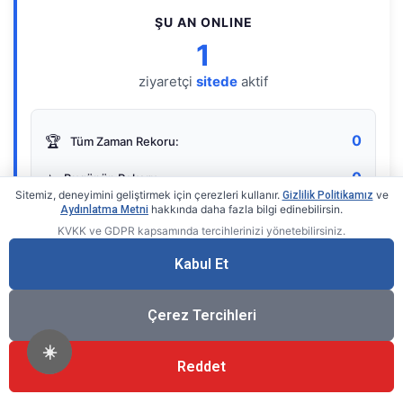
ŞU AN ONLINE
1
ziyaretçi
sitede
aktif
0
🏆
Tüm Zaman Rekoru:
0
⭐
Bugünün Rekoru:
Sitemiz, deneyimini geliştirmek için çerezleri kullanır.
ve
Gizlilik Politikamız
hakkında daha fazla bilgi edinebilirsin.
Aydınlatma Metni
KVKK ve GDPR kapsamında tercihlerinizi yönetebilirsiniz.
Live Online Counter
• by KerimUsta
Gerçek zamanlı sayaç
Kabul Et
Çerez Tercihleri
☀️
Reddet
®
© 2026 KerimUsta
Tüm Hakları Saklıdır.