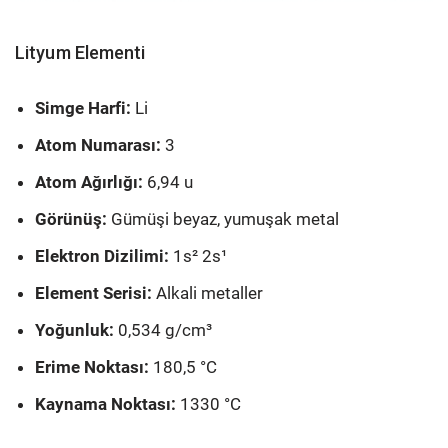
Lityum Elementi
Simge Harfi:
Li
Atom Numarası:
3
Atom Ağırlığı:
6,94 u
Görünüş:
Gümüşi beyaz, yumuşak metal
Elektron Dizilimi:
1s² 2s¹
Element Serisi:
Alkali metaller
Yoğunluk:
0,534 g/cm³
Erime Noktası:
180,5 °C
Kaynama Noktası:
1330 °C