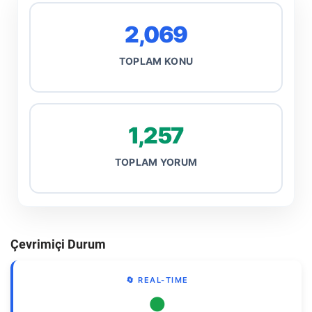
2,069
TOPLAM KONU
1,257
TOPLAM YORUM
Çevrimiçi Durum
🔄 REAL-TIME
●