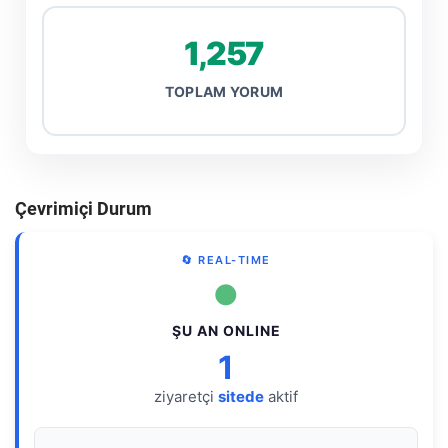
1,257
TOPLAM YORUM
Çevrimiçi Durum
🔄 REAL-TIME
●
ŞU AN ONLINE
1
ziyaretçi
sitede
aktif