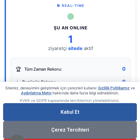
🔄 REAL-TIME
●
ŞU AN ONLINE
1
ziyaretçi
sitede
aktif
0
🏆
Tüm Zaman Rekoru:
0
⭐
Bugünün Rekoru:
Sitemiz, deneyimini geliştirmek için çerezleri kullanır.
ve
Gizlilik Politikamız
hakkında daha fazla bilgi edinebilirsin.
Aydınlatma Metni
KVKK ve GDPR kapsamında tercihlerinizi yönetebilirsiniz.
Live Online Counter
• by KerimUsta
Gerçek zamanlı sayaç
Kabul Et
Çerez Tercihleri