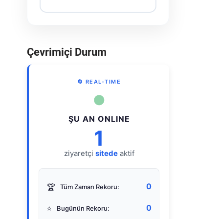
Çevrimiçi Durum
🔄 REAL-TIME
●
ŞU AN ONLINE
1
ziyaretçi
sitede
aktif
0
🏆
Tüm Zaman Rekoru:
0
⭐
Bugünün Rekoru: