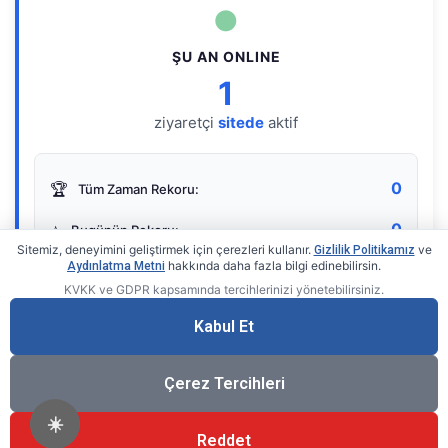
●
ŞU AN ONLINE
1
ziyaretçi
sitede
aktif
0
🏆
Tüm Zaman Rekoru:
0
⭐
Bugünün Rekoru:
Sitemiz, deneyimini geliştirmek için çerezleri kullanır.
ve
Gizlilik Politikamız
hakkında daha fazla bilgi edinebilirsin.
Aydınlatma Metni
KVKK ve GDPR kapsamında tercihlerinizi yönetebilirsiniz.
Live Online Counter
• by KerimUsta
Gerçek zamanlı sayaç
Kabul Et
Çerez Tercihleri
☀️
Reddet