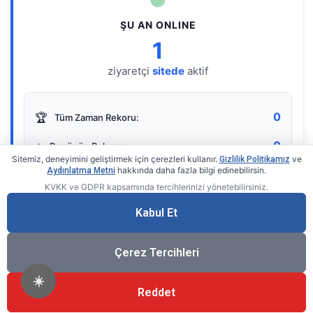
ŞU AN ONLINE
1
ziyaretçi
sitede
aktif
0
🏆
Tüm Zaman Rekoru:
0
⭐
Bugünün Rekoru:
Sitemiz, deneyimini geliştirmek için çerezleri kullanır.
ve
Gizlilik Politikamız
hakkında daha fazla bilgi edinebilirsin.
Aydınlatma Metni
KVKK ve GDPR kapsamında tercihlerinizi yönetebilirsiniz.
Live Online Counter
• by KerimUsta
Gerçek zamanlı sayaç
Kabul Et
Çerez Tercihleri
☀️
Reddet
®
© 2026 KerimUsta
Tüm Hakları Saklıdır.