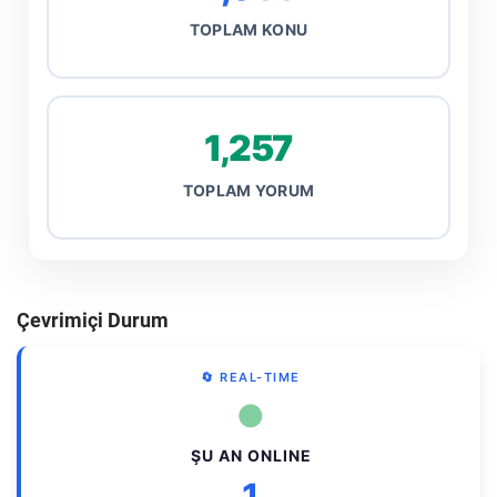
TOPLAM KONU
1,257
TOPLAM YORUM
Çevrimiçi Durum
🔄 REAL-TIME
●
ŞU AN ONLINE
1