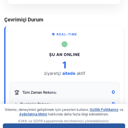
Çevrimiçi Durum
🔄 REAL-TIME
●
ŞU AN ONLINE
1
ziyaretçi
sitede
aktif
0
🏆
Tüm Zaman Rekoru:
0
⭐
Bugünün Rekoru:
Sitemiz, deneyimini geliştirmek için çerezleri kullanır.
ve
Gizlilik Politikamız
hakkında daha fazla bilgi edinebilirsin.
Aydınlatma Metni
KVKK ve GDPR kapsamında tercihlerinizi yönetebilirsiniz.
Live Online Counter
• by KerimUsta