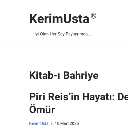
KerimUsta
İçeriğe
geç
İyi Olan Her Şey Paylaşımda...
Kitab-ı Bahriye
Piri Reis’in Hayatı: D
Ömür
Kerim Usta
10 Mart 2025