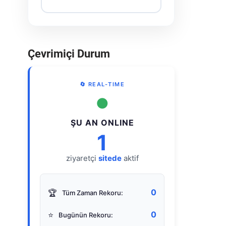
Çevrimiçi Durum
🔄 REAL-TIME
●
ŞU AN ONLINE
1
ziyaretçi
sitede
aktif
0
🏆
Tüm Zaman Rekoru:
0
⭐
Bugünün Rekoru: